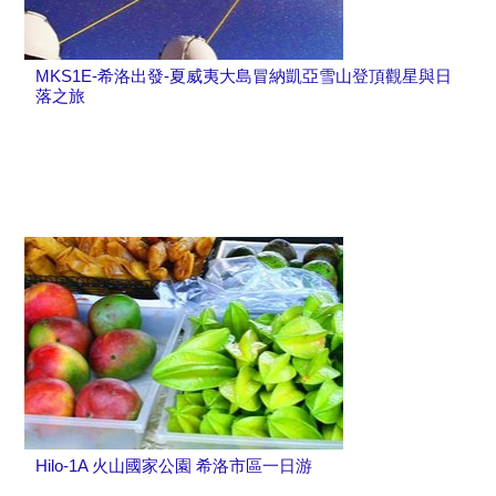
MKS1E-希洛出發-夏威夷大島冒納凱亞雪山登頂觀星與日
落之旅
Hilo-1A 火山國家公園 希洛市區一日游